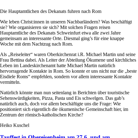
Die Hauptamtlichen des Dekanats fuhren nach Rom
Wie leben Christ:innen in unseren Nachbarländern? Was beschäftigt
sie? Wie organisieren sie sich? Mit solchen Fragen reisen
Hauptamtliche des Dekanats Schweinfurt etwa alle zwei Jahre
gemeinsam an interessante Orte. Diesmal ging’s für eine knappe
Woche mit dem Nachtzug nach Rom.
Als „Reiseleiter“ waren Oberkirchenrat i.R. Michael Martin und seine
Frau Bettina dabei. Als Leiter der Abteilung Ökumene und kirchliches
Leben im Landeskirchenamt hatte Michael Martin natürlich
hervorragende Kontakte in Rom. So konnte er uns nicht nur die „beste
Eisdiele Roms“ empfehlen, sondern vor allem interessante Kontakte
vermitteln.
Natürlich könnte man nun seitenlang in Berichten über touristische
Sehenswürdigkeiten, Pizza, Pasta und Eis schwelgen. Das gab’s
natürlich auch, doch vor allem beschäftigte uns die Frage: Wie
positioniert sich eigentlich die ökumenische Gemeinschaft hier, im
Zentrum der römisch-katholischen Kirche?
Heiko Kuschel
Tauffest in Obereisenheim am 27.6. und am