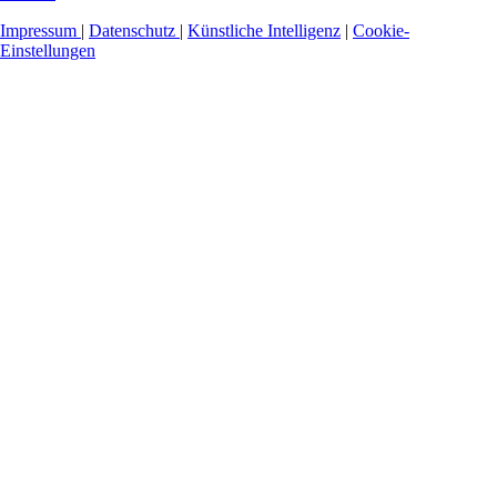
Impressum
|
Datenschutz
|
Künstliche Intelligenz
|
Cookie-
Einstellungen