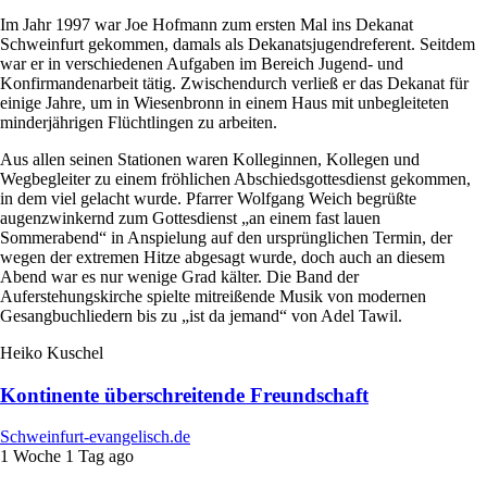
Im Jahr 1997 war Joe Hofmann zum ersten Mal ins Dekanat
Schweinfurt gekommen, damals als Dekanatsjugendreferent. Seitdem
war er in verschiedenen Aufgaben im Bereich Jugend- und
Konfirmandenarbeit tätig. Zwischendurch verließ er das Dekanat für
einige Jahre, um in Wiesenbronn in einem Haus mit unbegleiteten
minderjährigen Flüchtlingen zu arbeiten.
Aus allen seinen Stationen waren Kolleginnen, Kollegen und
Wegbegleiter zu einem fröhlichen Abschiedsgottesdienst gekommen,
in dem viel gelacht wurde. Pfarrer Wolfgang Weich begrüßte
augenzwinkernd zum Gottesdienst „an einem fast lauen
Sommerabend“ in Anspielung auf den ursprünglichen Termin, der
wegen der extremen Hitze abgesagt wurde, doch auch an diesem
Abend war es nur wenige Grad kälter. Die Band der
Auferstehungskirche spielte mitreißende Musik von modernen
Gesangbuchliedern bis zu „ist da jemand“ von Adel Tawil.
Heiko Kuschel
Kontinente überschreitende Freundschaft
Schweinfurt-evangelisch.de
1 Woche 1 Tag ago