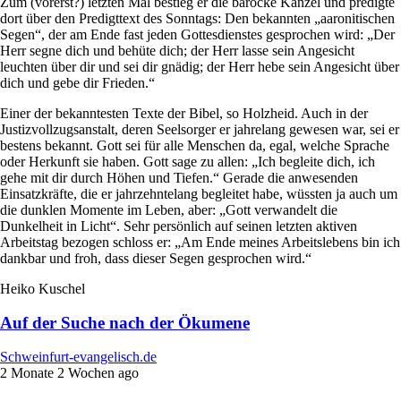
Zum (vorerst?) letzten Mal bestieg er die barocke Kanzel und predigte
dort über den Predigttext des Sonntags: Den bekannten „aaronitischen
Segen“, der am Ende fast jeden Gottesdienstes gesprochen wird: „Der
Herr segne dich und behüte dich; der Herr lasse sein Angesicht
leuchten über dir und sei dir gnädig; der Herr hebe sein Angesicht über
dich und gebe dir Frieden.“
Einer der bekanntesten Texte der Bibel, so Holzheid. Auch in der
Justizvollzugsanstalt, deren Seelsorger er jahrelang gewesen war, sei er
bestens bekannt. Gott sei für alle Menschen da, egal, welche Sprache
oder Herkunft sie haben. Gott sage zu allen: „Ich begleite dich, ich
gehe mit dir durch Höhen und Tiefen.“ Gerade die anwesenden
Einsatzkräfte, die er jahrzehntelang begleitet habe, wüssten ja auch um
die dunklen Momente im Leben, aber: „Gott verwandelt die
Dunkelheit in Licht“. Sehr persönlich auf seinen letzten aktiven
Arbeitstag bezogen schloss er: „Am Ende meines Arbeitslebens bin ich
dankbar und froh, dass dieser Segen gesprochen wird.“
Heiko Kuschel
Auf der Suche nach der Ökumene
Schweinfurt-evangelisch.de
2 Monate 2 Wochen ago