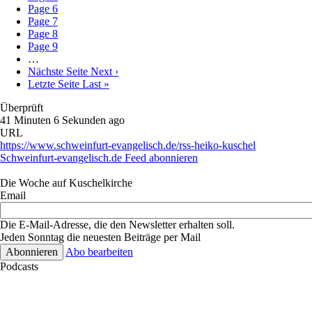
Page
6
Page
7
Page
8
Page
9
…
Nächste Seite
Next ›
Letzte Seite
Last »
Überprüft
41 Minuten 6 Sekunden ago
URL
https://www.schweinfurt-evangelisch.de/rss-heiko-kuschel
Schweinfurt-evangelisch.de Feed abonnieren
Die Woche auf Kuschelkirche
Email
Die E-Mail-Adresse, die den Newsletter erhalten soll.
Jeden Sonntag die neuesten Beiträge per Mail
Abo bearbeiten
Podcasts