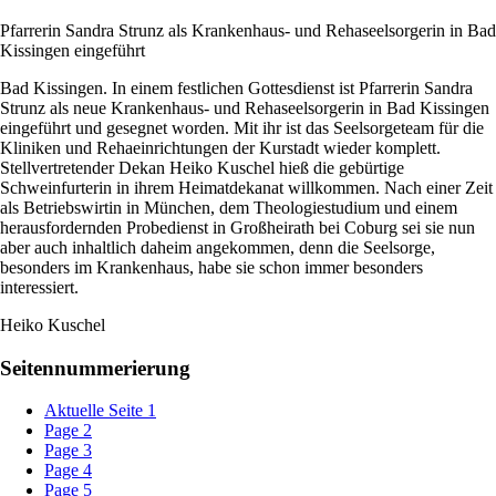
Pfarrerin Sandra Strunz als Krankenhaus- und Rehaseelsorgerin in Bad
Kissingen eingeführt
Bad Kissingen. In einem festlichen Gottesdienst ist Pfarrerin Sandra
Strunz als neue Krankenhaus- und Rehaseelsorgerin in Bad Kissingen
eingeführt und gesegnet worden. Mit ihr ist das Seelsorgeteam für die
Kliniken und Rehaeinrichtungen der Kurstadt wieder komplett.
Stellvertretender Dekan Heiko Kuschel hieß die gebürtige
Schweinfurterin in ihrem Heimatdekanat willkommen. Nach einer Zeit
als Betriebswirtin in München, dem Theologiestudium und einem
herausfordernden Probedienst in Großheirath bei Coburg sei sie nun
aber auch inhaltlich daheim angekommen, denn die Seelsorge,
besonders im Krankenhaus, habe sie schon immer besonders
interessiert.
Heiko Kuschel
Seitennummerierung
Aktuelle Seite
1
Page
2
Page
3
Page
4
Page
5