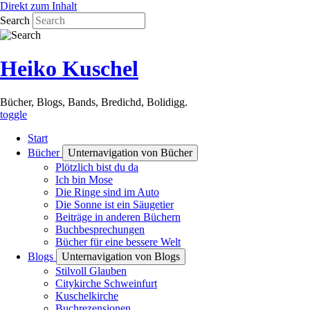
Direkt zum Inhalt
Search
Heiko Kuschel
Bücher, Blogs, Bands, Bredichd, Bolidigg.
toggle
Start
Bücher
Unternavigation von Bücher
Plötzlich bist du da
Ich bin Mose
Die Ringe sind im Auto
Die Sonne ist ein Säugetier
Beiträge in anderen Büchern
Buchbesprechungen
Bücher für eine bessere Welt
Blogs
Unternavigation von Blogs
Stilvoll Glauben
Citykirche Schweinfurt
Kuschelkirche
Buchrezensionen