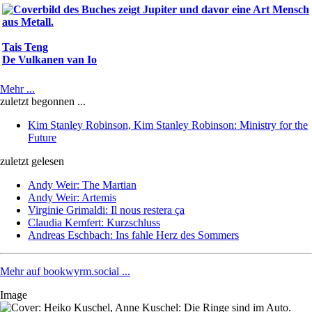
Tais Teng
De Vulkanen van Io
Mehr ...
zuletzt begonnen ...
Kim Stanley Robinson, Kim Stanley Robinson: Ministry for the
Future
zuletzt gelesen
Andy Weir: The Martian
Andy Weir: Artemis
Virginie Grimaldi: Il nous restera ça
Claudia Kemfert: Kurzschluss
Andreas Eschbach: Ins fahle Herz des Sommers
Mehr auf bookwyrm.social ...
Image