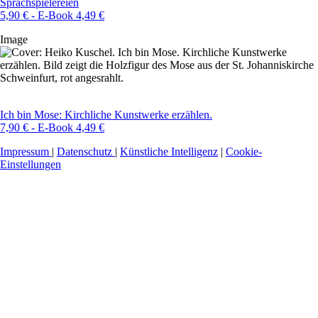
Sprachspielereien
5,90 € - E-Book 4,49 €
Image
Ich bin Mose: Kirchliche Kunstwerke erzählen.
7,90 € - E-Book 4,49 €
Impressum
|
Datenschutz
|
Künstliche Intelligenz
|
Cookie-
Einstellungen