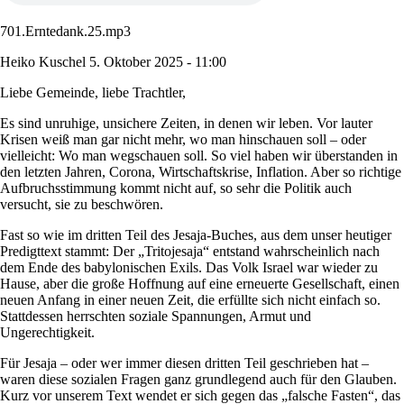
701.Erntedank.25.mp3
Heiko Kuschel
5. Oktober 2025 - 11:00
Liebe Gemeinde, liebe Trachtler,
Es sind unruhige, unsichere Zeiten, in denen wir leben. Vor lauter
Krisen weiß man gar nicht mehr, wo man hinschauen soll – oder
vielleicht: Wo man wegschauen soll. So viel haben wir überstanden in
den letzten Jahren, Corona, Wirtschaftskrise, Inflation. Aber so richtige
Aufbruchsstimmung kommt nicht auf, so sehr die Politik auch
versucht, sie zu beschwören.
Fast so wie im dritten Teil des Jesaja-Buches, aus dem unser heutiger
Predigttext stammt: Der „Tritojesaja“ entstand wahrscheinlich nach
dem Ende des babylonischen Exils. Das Volk Israel war wieder zu
Hause, aber die große Hoffnung auf eine erneuerte Gesellschaft, einen
neuen Anfang in einer neuen Zeit, die erfüllte sich nicht einfach so.
Stattdessen herrschten soziale Spannungen, Armut und
Ungerechtigkeit.
Für Jesaja – oder wer immer diesen dritten Teil geschrieben hat –
waren diese sozialen Fragen ganz grundlegend auch für den Glauben.
Kurz vor unserem Text wendet er sich gegen das „falsche Fasten“, das