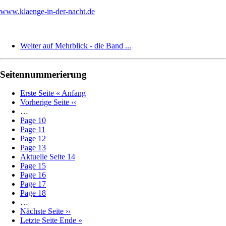
www.klaenge-in-der-nacht.de
Weiter auf Mehrblick - die Band ...
Seitennummerierung
Erste Seite
« Anfang
Vorherige Seite
‹‹
…
Page
10
Page
11
Page
12
Page
13
Aktuelle Seite
14
Page
15
Page
16
Page
17
Page
18
…
Nächste Seite
››
Letzte Seite
Ende »