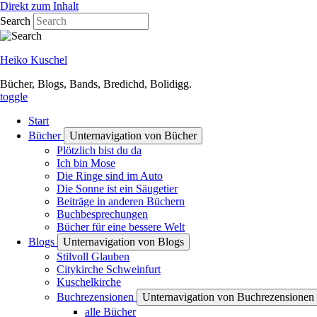
Direkt zum Inhalt
Search
Heiko Kuschel
Bücher, Blogs, Bands, Bredichd, Bolidigg.
toggle
Start
Bücher
Unternavigation von Bücher
Plötzlich bist du da
Ich bin Mose
Die Ringe sind im Auto
Die Sonne ist ein Säugetier
Beiträge in anderen Büchern
Buchbesprechungen
Bücher für eine bessere Welt
Blogs
Unternavigation von Blogs
Stilvoll Glauben
Citykirche Schweinfurt
Kuschelkirche
Buchrezensionen
Unternavigation von Buchrezensionen
alle Bücher