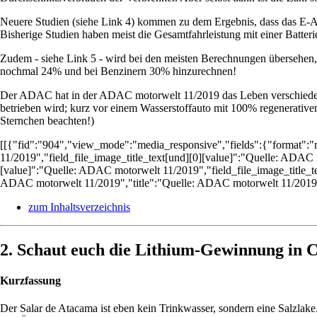
Neuere Studien (siehe Link 4) kommen zu dem Ergebnis, dass das E-Aut
Bisherige Studien haben meist die Gesamtfahrleistung mit einer Batteri
Zudem - siehe Link 5 - wird bei den meisten Berechnungen übersehen,
nochmal 24% und bei Benzinern 30% hinzurechnen!
Der ADAC hat in der ADAC motorwelt 11/2019 das Leben verschiedenst
betrieben wird; kurz vor einem Wasserstoffauto mit 100% regenerative
Sternchen beachten!)
[[{"fid":"904","view_mode":"media_responsive","fields":{"format":"
11/2019","field_file_image_title_text[und][0][value]":"Quelle: ADAC 
[value]":"Quelle: ADAC motorwelt 11/2019","field_file_image_title_t
ADAC motorwelt 11/2019","title":"Quelle: ADAC motorwelt 11/2019","
zum Inhaltsverzeichnis
2. Schaut euch die Lithium-Gewinnung in C
Kurzfassung
Der Salar de Atacama ist eben kein Trinkwasser, sondern eine Salzlak