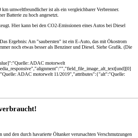
m umweltfreundlicher ist als ein vergleichbarer Verbrenner.
ner Batterie zu hoch angesetzt.
eugt. Hier kann bei den CO2-Emissionen eines Autos bei Diesel
Das Ergebnis: Am "saubersten" ist ein E-Auto, das mit Ökostrom
mmer noch etwas besser als Benziner und Diesel. Siehe Grafik. (Die
[value]":"Quelle: ADAC motorwelt
dia_responsive","alignment":"","field_file_image_alt_text[und][0]
"Quelle: ADAC motorwelt 11/2019","attributes":{"alt":"Quelle:
 verbraucht!
ern und den durch havarierte Öltanker verursachten Verschmutzungen