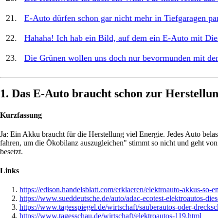
E-Auto dürfen schon gar nicht mehr in Tiefgaragen park
Hahaha! Ich hab ein Bild, auf dem ein E-Auto mit Die
Die Grünen wollen uns doch nur bevormunden mit de
1. Das E-Auto braucht schon zur Herstellung
Kurzfassung
Ja: Ein Akku braucht für die Herstellung viel Energie. Jedes Auto bela
fahren, um die Ökobilanz auszugleichen" stimmt so nicht und geht von
besetzt.
Links
https://edison.handelsblatt.com/erklaeren/elektroauto-akkus-so
https://www.sueddeutsche.de/auto/adac-ecotest-elektroautos-die
https://www.tagesspiegel.de/wirtschaft/sauberautos-oder-drecks
https://www.tagesschau.de/wirtschaft/elektroautos-119.html