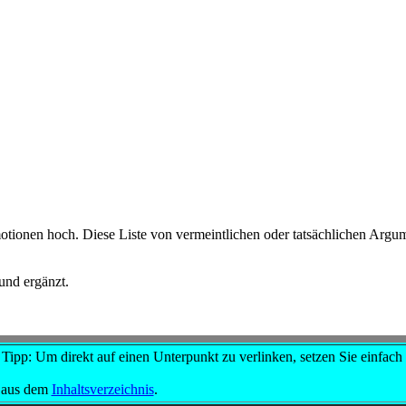
onen hoch. Diese Liste von vermeintlichen oder tatsächlichen Argumen
und ergänzt.
 Tipp: Um direkt auf einen Unterpunkt zu verlinken, setzen Sie einfac
k aus dem
Inhaltsverzeichnis
.