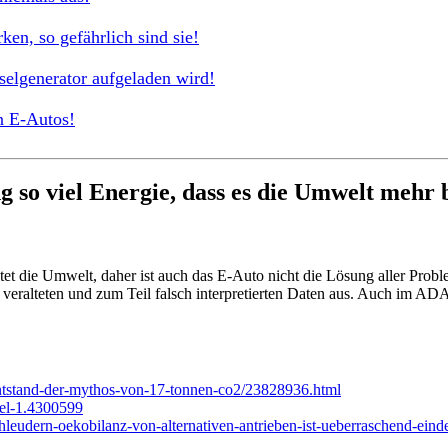
en, so gefährlich sind sie!
selgenerator aufgeladen wird!
n E-Autos!
 so viel Energie, dass es die Umwelt mehr be
stet die Umwelt, daher ist auch das E-Auto nicht die Lösung aller Prob
 veralteten und zum Teil falsch interpretierten Daten aus. Auch im AD
-entstand-der-mythos-von-17-tonnen-co2/23828936.html
sel-1.4300599
chleudern-oekobilanz-von-alternativen-antrieben-ist-ueberraschend-ein