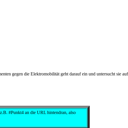
ten gegen die Elektromobilität geht darauf ein und untersucht sie auf
h z.B. #Punkt4 an die URL hintendran, also