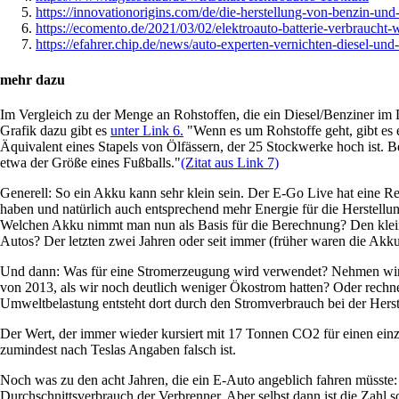
https://innovationorigins.com/de/die-herstellung-von-benzin-und
https://ecomento.de/2021/03/02/elektroauto-batterie-verbraucht-w
https://efahrer.chip.de/news/auto-experten-vernichten-diesel-u
mehr dazu
Im Vergleich zu der Menge an Rohstoffen, die ein Diesel/Benziner im Lau
Grafik dazu gibt es
unter Link 6.
"Wenn es um Rohstoffe geht, gibt es e
Äquivalent eines Stapels von Ölfässern, der 25 Stockwerke hoch ist. B
etwa der Größe eines Fußballs."
(Zitat aus Link 7)
Generell: So ein Akku kann sehr klein sein. Der E-Go Live hat eine R
haben und natürlich auch entsprechend mehr Energie für die Herstellu
Welchen Akku nimmt man nun als Basis für die Berechnung? Den kleinst
Autos? Der letzten zwei Jahren oder seit immer (früher waren die Akkus
Und dann: Was für eine Stromerzeugung wird verwendet? Nehmen wir 
von 2013, als wir noch deutlich weniger Ökostrom hatten? Oder rechne
Umweltbelastung entsteht dort durch den Stromverbrauch bei der Hers
Der Wert, der immer wieder kursiert mit 17 Tonnen CO2 für einen einzi
zumindest nach Teslas Angaben falsch ist.
Noch was zu den acht Jahren, die ein E-Auto angeblich fahren müsste
Durchschnittsverbrauch der Verbrenner. Aber selbst dann ist die Zahl so 