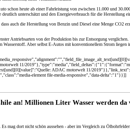
o schon heute ab einer Fahrleistung von zwischen 11.000 und 30.000 k
e deutlich unterschätzt und den Energieverbrauch für die Herstellung ei
 dass auch die Herstellung von Benzin und Diesel eine Menge CO2 erz
er Antriebsarten von der Produktion bis zur Entsorgung verglichen. 
m Wasserstoff. Aber selbst E-Autos mit konventionellem Strom liegen i
media_responsive","alignment":"","field_file_image_alt_text[und][0]
motorwelt 11/2019"},"type":"media","field_deltas":{"1":{"format":"me
ext[und][0][value]":"Quelle: ADAC motorwelt 11/2019"}},"link_text":
class":"media-element file-media-responsive","data-delta":"1"}}]]
hile an! Millionen Liter Wasser werden da
e. Es mag dort nicht schön aussehen - aber im Vergleich zu Ölbohrfeld