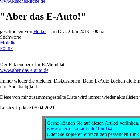
www.kuschelkirche.de
"Aber das E-Auto!"
geschrieben von
Heiko
– am
Di. 22 Jan 2019 - 09:52
Stichworte
Mobilität
Politik
Der Faktencheck für E-Mobilität:
www.aber-das-e-auto.de
Immer wieder die gleichen Diskussionen: Beim E-Auto kochen die Emoti
ihre Stichhaltigkeit.
Diese von mir zusammengestellte Liste wird immer wieder aktualisiert 
Letztes Update:
05.04.2021
Gerne können Sie auf diesen Artikel verlinken.
www.aber-das-e-auto.de#Punkt4
Oder Sie kopieren einfach den passenden Lin