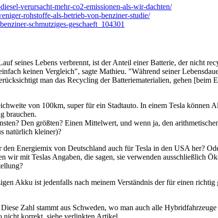
-diesel-verursacht-mehr-co2-emissionen-als-wir-dachten/
eniger-rohstoffe-als-betrieb-von-benziner-studie/
nd-benziner-schmutziges-geschaeft_104301
f seines Lebens verbrennt, ist der Anteil einer Batterie, der nicht rec
infach keinen Vergleich", sagte Mathieu. "Während seiner Lebensdauer 
erücksichtigt man das Recycling der Batteriematerialien, gehen [beim 
eichweite von 100km, super für ein Stadtauto. In einem Tesla können A
ng brauchen.
en? Den größten? Einen Mittelwert, und wenn ja, den arithmetischen od
 natürlich kleiner)?
den Energiemix von Deutschland auch für Tesla in den USA her? Oder
n wir mit Teslas Angaben, die sagen, sie verwenden ausschließlich Öko
tellung?
gen Akku ist jedenfalls nach meinem Verständnis der für einen richtig
: Diese Zahl stammt aus Schweden, wo man auch alle Hybridfahrzeuge z
nicht korrekt, siehe verlinkten Artikel.