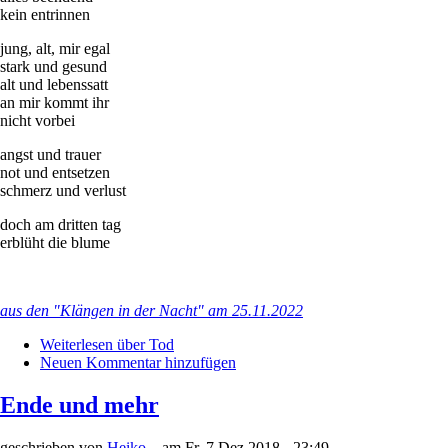
kein entrinnen
jung, alt, mir egal
stark und gesund
alt und lebenssatt
an mir kommt ihr
nicht vorbei
angst und trauer
not und entsetzen
schmerz und verlust
doch am dritten tag
erblüht die blume
aus den "Klängen in der Nacht" am 25.11.2022
Weiterlesen
über Tod
Neuen Kommentar hinzufügen
Ende und mehr
geschrieben von
Heiko
– am
Fr. 7 Dez 2018 - 23:49