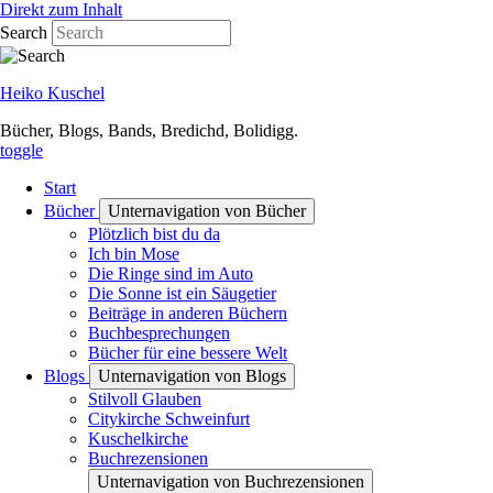
Direkt zum Inhalt
Search
Heiko Kuschel
Bücher, Blogs, Bands, Bredichd, Bolidigg.
toggle
Start
Bücher
Unternavigation von Bücher
Plötzlich bist du da
Ich bin Mose
Die Ringe sind im Auto
Die Sonne ist ein Säugetier
Beiträge in anderen Büchern
Buchbesprechungen
Bücher für eine bessere Welt
Blogs
Unternavigation von Blogs
Stilvoll Glauben
Citykirche Schweinfurt
Kuschelkirche
Buchrezensionen
Unternavigation von Buchrezensionen