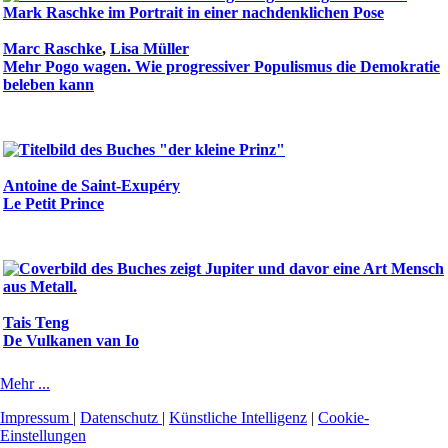
Marc Raschke
,
Lisa Müller
Mehr Pogo wagen. Wie progressiver Populismus die Demokratie
beleben kann
Antoine de Saint-Exupéry
Le Petit Prince
Tais Teng
De Vulkanen van Io
Mehr ...
Impressum
|
Datenschutz
|
Künstliche Intelligenz
|
Cookie-
Einstellungen