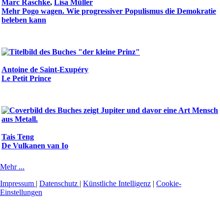
Marc Raschke
,
Lisa Müller
Mehr Pogo wagen. Wie progressiver Populismus die Demokratie
beleben kann
Antoine de Saint-Exupéry
Le Petit Prince
Tais Teng
De Vulkanen van Io
Mehr ...
Impressum
|
Datenschutz
|
Künstliche Intelligenz
|
Cookie-
Einstellungen