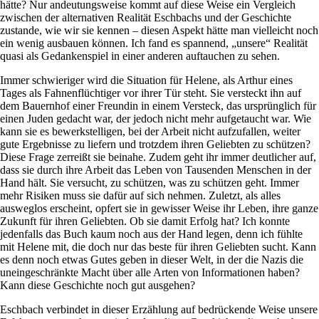
hätte? Nur andeutungsweise kommt auf diese Weise ein Vergleich
zwischen der alternativen Realität Eschbachs und der Geschichte
zustande, wie wir sie kennen – diesen Aspekt hätte man vielleicht noch
ein wenig ausbauen können. Ich fand es spannend, „unsere“ Realität
quasi als Gedankenspiel in einer anderen auftauchen zu sehen.
Immer schwieriger wird die Situation für Helene, als Arthur eines
Tages als Fahnenflüchtiger vor ihrer Tür steht. Sie versteckt ihn auf
dem Bauernhof einer Freundin in einem Versteck, das ursprünglich für
einen Juden gedacht war, der jedoch nicht mehr aufgetaucht war. Wie
kann sie es bewerkstelligen, bei der Arbeit nicht aufzufallen, weiter
gute Ergebnisse zu liefern und trotzdem ihren Geliebten zu schützen?
Diese Frage zerreißt sie beinahe. Zudem geht ihr immer deutlicher auf,
dass sie durch ihre Arbeit das Leben von Tausenden Menschen in der
Hand hält. Sie versucht, zu schützen, was zu schützen geht. Immer
mehr Risiken muss sie dafür auf sich nehmen. Zuletzt, als alles
ausweglos erscheint, opfert sie in gewisser Weise ihr Leben, ihre ganze
Zukunft für ihren Geliebten. Ob sie damit Erfolg hat? Ich konnte
jedenfalls das Buch kaum noch aus der Hand legen, denn ich fühlte
mit Helene mit, die doch nur das beste für ihren Geliebten sucht. Kann
es denn noch etwas Gutes geben in dieser Welt, in der die Nazis die
uneingeschränkte Macht über alle Arten von Informationen haben?
Kann diese Geschichte noch gut ausgehen?
Eschbach verbindet in dieser Erzählung auf bedrückende Weise unsere