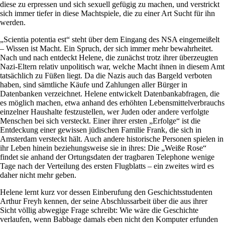
diese zu erpressen und sich sexuell gefügig zu machen, und verstrickt
sich immer tiefer in diese Machtspiele, die zu einer Art Sucht für ihn
werden.
„Scientia potentia est“ steht über dem Eingang des NSA eingemeißelt
– Wissen ist Macht. Ein Spruch, der sich immer mehr bewahrheitet.
Nach und nach entdeckt Helene, die zunächst trotz ihrer überzeugten
Nazi-Eltern relativ unpolitisch war, welche Macht ihnen in diesem Amt
tatsächlich zu Füßen liegt. Da die Nazis auch das Bargeld verboten
haben, sind sämtliche Käufe und Zahlungen aller Bürger in
Datenbanken verzeichnet. Helene entwickelt Datenbankabfragen, die
es möglich machen, etwa anhand des erhöhten Lebensmittelverbrauchs
einzelner Haushalte festzustellen, wer Juden oder andere verfolgte
Menschen bei sich versteckt. Einer ihrer ersten „Erfolge“ ist die
Entdeckung einer gewissen jüdischen Familie Frank, die sich in
Amsterdam versteckt hält. Auch andere historische Personen spielen in
ihr Leben hinein beziehungsweise sie in ihres: Die „Weiße Rose“
findet sie anhand der Ortungsdaten der tragbaren Telephone wenige
Tage nach der Verteilung des ersten Flugblatts – ein zweites wird es
daher nicht mehr geben.
Helene lernt kurz vor dessen Einberufung den Geschichtsstudenten
Arthur Freyh kennen, der seine Abschlussarbeit über die aus ihrer
Sicht völlig abwegige Frage schreibt: Wie wäre die Geschichte
verlaufen, wenn Babbage damals eben nicht den Komputer erfunden