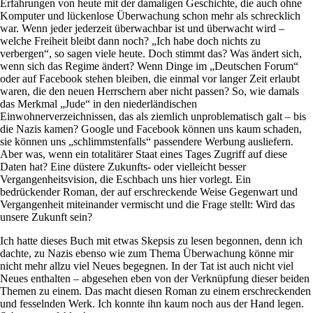
Erfahrungen von heute mit der damaligen Geschichte, die auch ohne
Komputer und lückenlose Überwachung schon mehr als schrecklich
war. Wenn jeder jederzeit überwachbar ist und überwacht wird –
welche Freiheit bleibt dann noch? „Ich habe doch nichts zu
verbergen“, so sagen viele heute. Doch stimmt das? Was ändert sich,
wenn sich das Regime ändert? Wenn Dinge im „Deutschen Forum“
oder auf Facebook stehen bleiben, die einmal vor langer Zeit erlaubt
waren, die den neuen Herrschern aber nicht passen? So, wie damals
das Merkmal „Jude“ in den niederländischen
Einwohnerverzeichnissen, das als ziemlich unproblematisch galt – bis
die Nazis kamen? Google und Facebook können uns kaum schaden,
sie können uns „schlimmstenfalls“ passendere Werbung ausliefern.
Aber was, wenn ein totalitärer Staat eines Tages Zugriff auf diese
Daten hat? Eine düstere Zukunfts- oder vielleicht besser
Vergangenheitsvision, die Eschbach uns hier vorlegt. Ein
bedrückender Roman, der auf erschreckende Weise Gegenwart und
Vergangenheit miteinander vermischt und die Frage stellt: Wird das
unsere Zukunft sein?
Ich hatte dieses Buch mit etwas Skepsis zu lesen begonnen, denn ich
dachte, zu Nazis ebenso wie zum Thema Überwachung könne mir
nicht mehr allzu viel Neues begegnen. In der Tat ist auch nicht viel
Neues enthalten – abgesehen eben von der Verknüpfung dieser beiden
Themen zu einem. Das macht diesen Roman zu einem erschreckenden
und fesselnden Werk. Ich konnte ihn kaum noch aus der Hand legen.