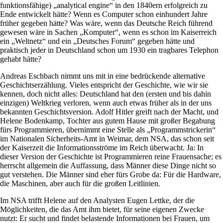
funktionsfähige) „analytical engine“ in den 1840ern erfolgreich zu
Ende entwickelt hätte? Wenn es Computer schon einhundert Jahre
früher gegeben hätte? Was wäre, wenn das Deutsche Reich führend
gewesen wäre in Sachen „Komputer“, wenn es schon im Kaiserreich
ein „Weltnetz“ und ein „Deutsches Forum“ gegeben hätte und
praktisch jeder in Deutschland schon um 1930 ein tragbares Telephon
gehabt hätte?
Andreas Eschbach nimmt uns mit in eine bedrückende alternative
Geschichtserzählung. Vieles entspricht der Geschichte, wie wir sie
kennen, doch nicht alles: Deutschland hat den (ersten und bis dahin
einzigen) Weltkrieg verloren, wenn auch etwas früher als in der uns
bekannten Geschichtsversion. Adolf Hitler greift nach der Macht, und
Helene Bodenkamp, Tochter aus gutem Hause mit großer Begabung
fürs Programmieren, übernimmt eine Stelle als „Programmstrickerin“
im Nationalen Sicherheits-Amt in Weimar, dem NSA, das schon seit
der Kaiserzeit die Informationsströme im Reich überwacht. Ja: In
dieser Version der Geschichte ist Programmieren reine Frauensache; es
herrscht allgemein die Auffassung, dass Männer diese Dinge nicht so
gut verstehen. Die Männer sind eher fürs Grobe da: Für die Hardware,
die Maschinen, aber auch für die großen Leitlinien.
Im NSA trifft Helene auf den Analysten Eugen Lettke, der die
Möglichkeiten, die das Amt ihm bietet, für seine eigenen Zwecke
nutzt: Er sucht und findet belastende Informationen bei Frauen, um