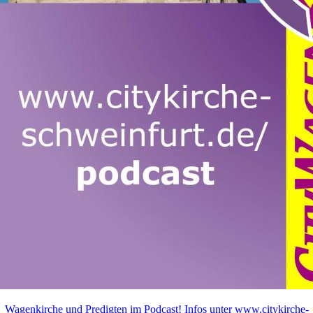
Wagenkirche und Predigten im Podcast! Infos unter www.citykirche-