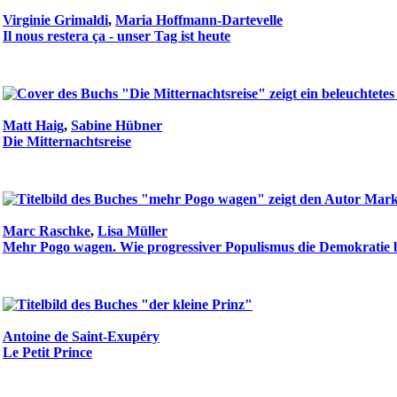
Virginie Grimaldi
,
Maria Hoffmann-Dartevelle
Il nous restera ça - unser Tag ist heute
Matt Haig
,
Sabine Hübner
Die Mitternachtsreise
Marc Raschke
,
Lisa Müller
Mehr Pogo wagen. Wie progressiver Populismus die Demokratie 
Antoine de Saint-Exupéry
Le Petit Prince