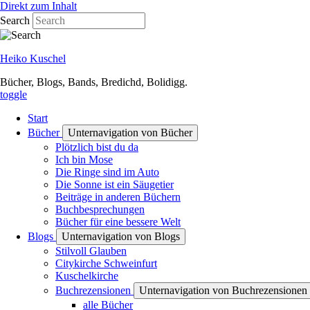
Direkt zum Inhalt
Search
Heiko Kuschel
Bücher, Blogs, Bands, Bredichd, Bolidigg.
toggle
Start
Bücher
Unternavigation von Bücher
Plötzlich bist du da
Ich bin Mose
Die Ringe sind im Auto
Die Sonne ist ein Säugetier
Beiträge in anderen Büchern
Buchbesprechungen
Bücher für eine bessere Welt
Blogs
Unternavigation von Blogs
Stilvoll Glauben
Citykirche Schweinfurt
Kuschelkirche
Buchrezensionen
Unternavigation von Buchrezensionen
alle Bücher