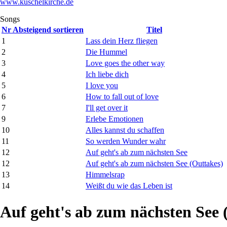
www.kuschelkirche.de
Songs
Nr
Absteigend sortieren
Titel
1
Lass dein Herz fliegen
2
Die Hummel
3
Love goes the other way
4
Ich liebe dich
5
I love you
6
How to fall out of love
7
I'll get over it
9
Erlebe Emotionen
10
Alles kannst du schaffen
11
So werden Wunder wahr
12
Auf geht's ab zum nächsten See
12
Auf geht's ab zum nächsten See (Outtakes)
13
Himmelsrap
14
Weißt du wie das Leben ist
Auf geht's ab zum nächsten See 