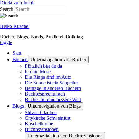
Direkt zum Inhalt
Search
Heiko Kuschel
Bücher, Blogs, Bands, Bredichd, Bolidigg.
toggle
Start
Bücher
Unternavigation von Bücher
Plötzlich bist du da
Ich bin Mose
Die Ringe sind im Auto
Die Sonne ist ein Säugetier
Beiträge in anderen Büchern
Buchbesprechungen
Bücher für eine bessere Welt
Blogs
Unternavigation von Blogs
Stilvoll Glauben
Citykirche Schweinfurt
Kuschelkirche
Buchrezensionen
Unternavigation von Buchrezensionen