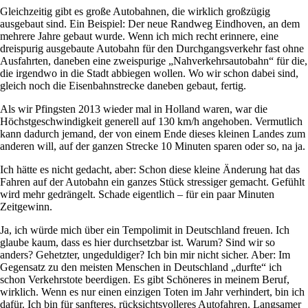
Gleichzeitig gibt es große Autobahnen, die wirklich großzügig
ausgebaut sind. Ein Beispiel: Der neue Randweg Eindhoven, an dem
mehrere Jahre gebaut wurde. Wenn ich mich recht erinnere, eine
dreispurig ausgebaute Autobahn für den Durchgangsverkehr fast ohne
Ausfahrten, daneben eine zweispurige „Nahverkehrsautobahn“ für die,
die irgendwo in die Stadt abbiegen wollen. Wo wir schon dabei sind,
gleich noch die Eisenbahnstrecke daneben gebaut, fertig.
Als wir Pfingsten 2013 wieder mal in Holland waren, war die
Höchstgeschwindigkeit generell auf 130 km/h angehoben. Vermutlich
kann dadurch jemand, der von einem Ende dieses kleinen Landes zum
anderen will, auf der ganzen Strecke 10 Minuten sparen oder so, na ja.
Ich hätte es nicht gedacht, aber: Schon diese kleine Änderung hat das
Fahren auf der Autobahn ein ganzes Stück stressiger gemacht. Gefühlt
wird mehr gedrängelt. Schade eigentlich – für ein paar Minuten
Zeitgewinn.
Ja, ich würde mich über ein Tempolimit in Deutschland freuen. Ich
glaube kaum, dass es hier durchsetzbar ist. Warum? Sind wir so
anders? Gehetzter, ungeduldiger? Ich bin mir nicht sicher. Aber: Im
Gegensatz zu den meisten Menschen in Deutschland „durfte“ ich
schon Verkehrstote beerdigen. Es gibt Schöneres in meinem Beruf,
wirklich. Wenn es nur einen einzigen Toten im Jahr verhindert, bin ich
dafür. Ich bin für sanfteres, rücksichtsvolleres Autofahren. Langsamer