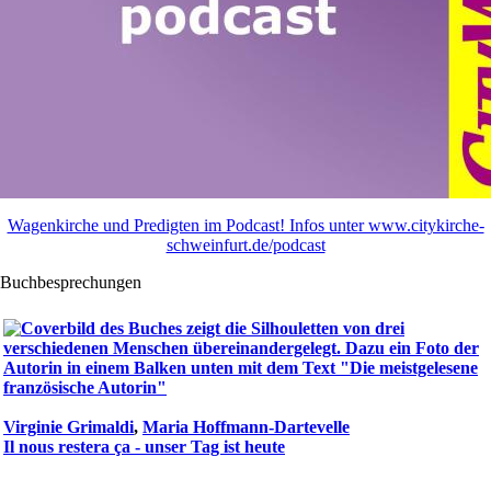
Wagenkirche und Predigten im Podcast! Infos unter www.citykirche-
schweinfurt.de/podcast
Buchbesprechungen
Virginie Grimaldi
,
Maria Hoffmann-Dartevelle
Il nous restera ça - unser Tag ist heute