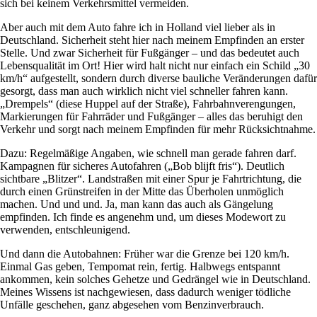
sich bei keinem Verkehrsmittel vermeiden.
Aber auch mit dem Auto fahre ich in Holland viel lieber als in
Deutschland. Sicherheit steht hier nach meinem Empfinden an erster
Stelle. Und zwar Sicherheit für Fußgänger – und das bedeutet auch
Lebensqualität im Ort! Hier wird halt nicht nur einfach ein Schild „30
km/h“ aufgestellt, sondern durch diverse bauliche Veränderungen dafür
gesorgt, dass man auch wirklich nicht viel schneller fahren kann.
„Drempels“ (diese Huppel auf der Straße), Fahrbahnverengungen,
Markierungen für Fahrräder und Fußgänger – alles das beruhigt den
Verkehr und sorgt nach meinem Empfinden für mehr Rücksichtnahme.
Dazu: Regelmäßige Angaben, wie schnell man gerade fahren darf.
Kampagnen für sicheres Autofahren („Bob blijft fris“). Deutlich
sichtbare „Blitzer“. Landstraßen mit einer Spur je Fahrtrichtung, die
durch einen Grünstreifen in der Mitte das Überholen unmöglich
machen. Und und und. Ja, man kann das auch als Gängelung
empfinden. Ich finde es angenehm und, um dieses Modewort zu
verwenden, entschleunigend.
Und dann die Autobahnen: Früher war die Grenze bei 120 km/h.
Einmal Gas geben, Tempomat rein, fertig. Halbwegs entspannt
ankommen, kein solches Gehetze und Gedrängel wie in Deutschland.
Meines Wissens ist nachgewiesen, dass dadurch weniger tödliche
Unfälle geschehen, ganz abgesehen vom Benzinverbrauch.