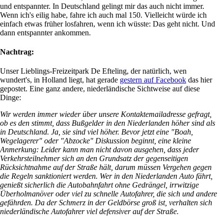
und entspannter. In Deutschland gelingt mir das auch nicht immer.
Wenn ich's eilig habe, fahre ich auch mal 150. Vielleicht würde ich
einfach etwas früher losfahren, wenn ich wüsste: Das geht nicht. Und
dann entspannter ankommen.
Nachtrag:
Unser Lieblings-Freizeitpark De Efteling, der natürlich, wen
wundert's, in Holland liegt, hat gerade
gestern auf Facebook
das hier
gepostet. Eine ganz andere, niederländische Sichtweise auf diese
Dinge:
Wir werden immer wieder über unsere Kontaktemailadresse gefragt,
ob es den stimmt, dass Bußgelder in den Niederlanden höher sind als
in Deutschland. Ja, sie sind viel höher. Bevor jetzt eine "Boah,
Wegelagerer" oder "Abzocke" Diskussion beginnt, eine kleine
Anmerkung: Leider kann man nicht davon ausgehen, dass jeder
Verkehrsteilnehmer sich an den Grundsatz der gegenseitigen
Rücksichtnahme auf der Straße hält, darum müssen Vergehen gegen
die Regeln sanktioniert werden. Wer in den Niederlanden Auto fährt,
genießt sicherlich die Autobahnfahrt ohne Gedrängel, irrwitzige
Überholmanöver oder viel zu schnelle Autofahrer, die sich und andere
gefährden. Da der Schmerz in der Geldbörse groß ist, verhalten sich
niederländische Autofahrer viel defensiver auf der Straße.