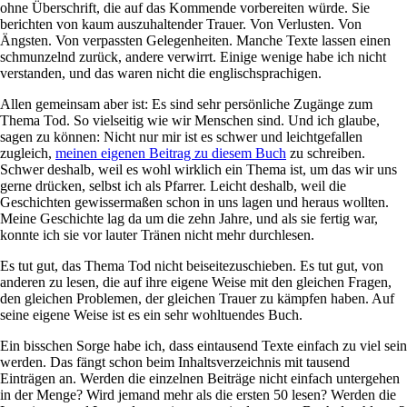
ohne Überschrift, die auf das Kommende vorbereiten würde. Sie
berichten von kaum auszuhaltender Trauer. Von Verlusten. Von
Ängsten. Von verpassten Gelegenheiten. Manche Texte lassen einen
schmunzelnd zurück, andere verwirrt. Einige wenige habe ich nicht
verstanden, und das waren nicht die englischsprachigen.
Allen gemeinsam aber ist: Es sind sehr persönliche Zugänge zum
Thema Tod. So vielseitig wie wir Menschen sind. Und ich glaube,
sagen zu können: Nicht nur mir ist es schwer und leichtgefallen
zugleich,
meinen eigenen Beitrag zu diesem Buch
zu schreiben.
Schwer deshalb, weil es wohl wirklich ein Thema ist, um das wir uns
gerne drücken, selbst ich als Pfarrer. Leicht deshalb, weil die
Geschichten gewissermaßen schon in uns lagen und heraus wollten.
Meine Geschichte lag da um die zehn Jahre, und als sie fertig war,
konnte ich sie vor lauter Tränen nicht mehr durchlesen.
Es tut gut, das Thema Tod nicht beiseitezuschieben. Es tut gut, von
anderen zu lesen, die auf ihre eigene Weise mit den gleichen Fragen,
den gleichen Problemen, der gleichen Trauer zu kämpfen haben. Auf
seine eigene Weise ist es ein sehr wohltuendes Buch.
Ein bisschen Sorge habe ich, dass eintausend Texte einfach zu viel sein
werden. Das fängt schon beim Inhaltsverzeichnis mit tausend
Einträgen an. Werden die einzelnen Beiträge nicht einfach untergehen
in der Menge? Wird jemand mehr als die ersten 50 lesen? Werden die