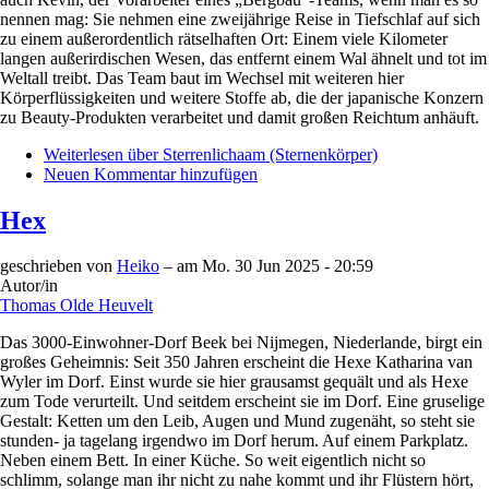
nennen mag: Sie nehmen eine zweijährige Reise in Tiefschlaf auf sich
zu einem außerordentlich rätselhaften Ort: Einem viele Kilometer
langen außerirdischen Wesen, das entfernt einem Wal ähnelt und tot im
Weltall treibt. Das Team baut im Wechsel mit weiteren hier
Körperflüssigkeiten und weitere Stoffe ab, die der japanische Konzern
zu Beauty-Produkten verarbeitet und damit großen Reichtum anhäuft.
Weiterlesen
über Sterrenlichaam (Sternenkörper)
Neuen Kommentar hinzufügen
Hex
geschrieben von
Heiko
– am
Mo. 30 Jun 2025 - 20:59
Autor/in
Thomas Olde Heuvelt
Das 3000-Einwohner-Dorf Beek bei Nijmegen, Niederlande, birgt ein
großes Geheimnis: Seit 350 Jahren erscheint die Hexe Katharina van
Wyler im Dorf. Einst wurde sie hier grausamst gequält und als Hexe
zum Tode verurteilt. Und seitdem erscheint sie im Dorf. Eine gruselige
Gestalt: Ketten um den Leib, Augen und Mund zugenäht, so steht sie
stunden- ja tagelang irgendwo im Dorf herum. Auf einem Parkplatz.
Neben einem Bett. In einer Küche. So weit eigentlich nicht so
schlimm, solange man ihr nicht zu nahe kommt und ihr Flüstern hört,