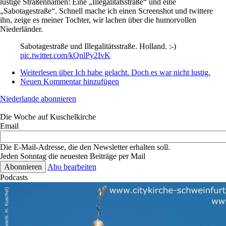
lustige Straßennamen: Eine „Illegalitätsstraße“ und eine
„Sabotagestraße“. Schnell mache ich einen Screenshot und twittere
ihn, zeige es meiner Tochter, wir lachen über die humorvollen
Niederländer.
Sabotagestraße und Illegalitätsstraße. Holland. :-)
pic.twitter.com/kQnlPy2IvK
Weiterlesen
über Ich habe gelacht. Doch es war nicht lustig.
Neuen Kommentar hinzufügen
Niederlande abonnieren
Die Woche auf Kuschelkirche
Email
Die E-Mail-Adresse, die den Newsletter erhalten soll.
Jeden Sonntag die neuesten Beiträge per Mail
Abo bearbeiten
Podcasts