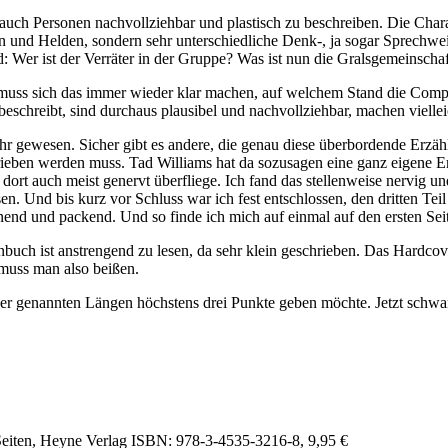
uch Personen nachvollziehbar und plastisch zu beschreiben. Die Chara
nen und Helden, sondern sehr unterschiedliche Denk-, ja sogar Sprech
d: Wer ist der Verräter in der Gruppe? Was ist nun die Gralsgemeinscha
ss sich das immer wieder klar machen, auf welchem Stand die Comput
eschreibt, sind durchaus plausibel und nachvollziehbar, machen viellei
hr gewesen. Sicher gibt es andere, die genau diese überbordende Erzäh
schrieben werden muss. Tad Williams hat da sozusagen eine ganz eigene 
rt auch meist genervt überfliege. Ich fand das stellenweise nervig un
. Und bis kurz vor Schluss war ich fest entschlossen, den dritten Teil
nnend und packend. Und so finde ich mich auf einmal auf den ersten Seit
enbuch ist anstrengend zu lesen, da sehr klein geschrieben. Das Hardco
l muss man also beißen.
er genannten Längen höchstens drei Punkte geben möchte. Jetzt schwanke
 Seiten, Heyne Verlag ISBN: 978-3-4535-3216-8, 9,95 €