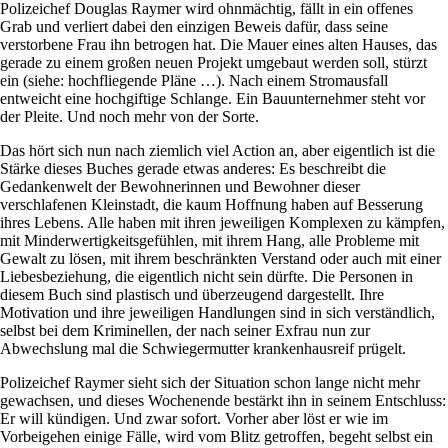
Polizeichef Douglas Raymer wird ohnmächtig, fällt in ein offenes
Grab und verliert dabei den einzigen Beweis dafür, dass seine
verstorbene Frau ihn betrogen hat. Die Mauer eines alten Hauses, das
gerade zu einem großen neuen Projekt umgebaut werden soll, stürzt
ein (siehe: hochfliegende Pläne …). Nach einem Stromausfall
entweicht eine hochgiftige Schlange. Ein Bauunternehmer steht vor
der Pleite. Und noch mehr von der Sorte.
Das hört sich nun nach ziemlich viel Action an, aber eigentlich ist die
Stärke dieses Buches gerade etwas anderes: Es beschreibt die
Gedankenwelt der Bewohnerinnen und Bewohner dieser
verschlafenen Kleinstadt, die kaum Hoffnung haben auf Besserung
ihres Lebens. Alle haben mit ihren jeweiligen Komplexen zu kämpfen,
mit Minderwertigkeitsgefühlen, mit ihrem Hang, alle Probleme mit
Gewalt zu lösen, mit ihrem beschränkten Verstand oder auch mit einer
Liebesbeziehung, die eigentlich nicht sein dürfte. Die Personen in
diesem Buch sind plastisch und überzeugend dargestellt. Ihre
Motivation und ihre jeweiligen Handlungen sind in sich verständlich,
selbst bei dem Kriminellen, der nach seiner Exfrau nun zur
Abwechslung mal die Schwiegermutter krankenhausreif prügelt.
Polizeichef Raymer sieht sich der Situation schon lange nicht mehr
gewachsen, und dieses Wochenende bestärkt ihn in seinem Entschluss:
Er will kündigen. Und zwar sofort. Vorher aber löst er wie im
Vorbeigehen einige Fälle, wird vom Blitz getroffen, begeht selbst ein