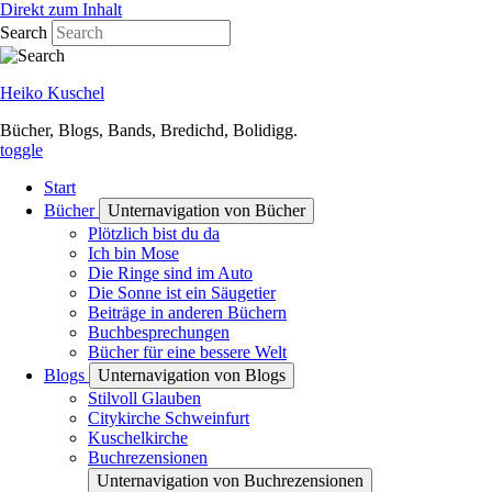
Direkt zum Inhalt
Search
Heiko Kuschel
Bücher, Blogs, Bands, Bredichd, Bolidigg.
toggle
Start
Bücher
Unternavigation von Bücher
Plötzlich bist du da
Ich bin Mose
Die Ringe sind im Auto
Die Sonne ist ein Säugetier
Beiträge in anderen Büchern
Buchbesprechungen
Bücher für eine bessere Welt
Blogs
Unternavigation von Blogs
Stilvoll Glauben
Citykirche Schweinfurt
Kuschelkirche
Buchrezensionen
Unternavigation von Buchrezensionen