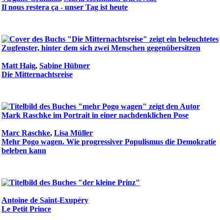
Il nous restera ça - unser Tag ist heute
Matt Haig
,
Sabine Hübner
Die Mitternachtsreise
Marc Raschke
,
Lisa Müller
Mehr Pogo wagen. Wie progressiver Populismus die Demokratie
beleben kann
Antoine de Saint-Exupéry
Le Petit Prince