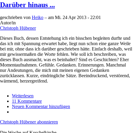
Darüber hinaus ...
geschrieben von
Heiko
– am
Mi. 24 Apr 2013 - 22:01
Autor/in
Christoph Hübener
Dieses Buch, dessen Entstehung ich ein bisschen begleiten durfte und
das ich mit Spannung erwartet habe, liegt nun schon eine ganze Weile
bei mir, ohne dass ich darüber geschrieben hätte. Einfach deshalb, weil
mir gewissermaßen die Worte fehlen. Wie soll ich beschreiben, was
dieses Buch ausmacht, was es beinhaltet? Sind es Geschichten? Eher
Momentaufnahmen. Gefühle. Gedanken. Erinnerungen. Manchmal
nur Andeutungen, die mich mit meinen eigenen Gedanken
zurücklassen. Kurze, eindringliche Sätze. Beeindruckend, verstörend,
wärmend, herzergreifend.
Weiterlesen
über
11 Kommentare
Darüber
Neuen Kommentar hinzufügen
hinaus
...
Christoph Hübener abonnieren
Die Woche auf Kuschelkirche