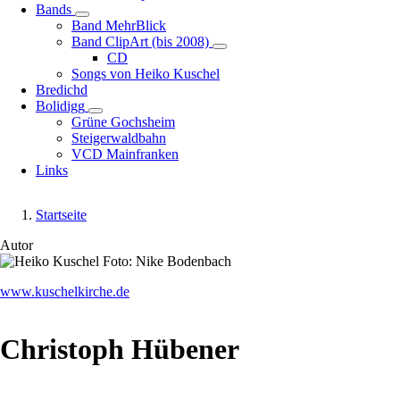
Bands
Unternavigation
Band MehrBlick
von
Band ClipArt (bis 2008)
Bands
Unternavigation
CD
von
Songs von Heiko Kuschel
Band
Bredichd
ClipArt
Bolidigg
Unternavigation
(bis
Grüne Gochsheim
von
2008)
Steigerwaldbahn
Bolidigg
VCD Mainfranken
Links
Startseite
Pfadnavigation
Autor
Image
www.kuschelkirche.de
Christoph Hübener