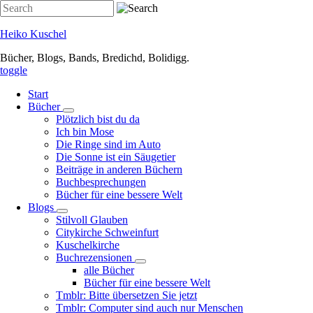
Direkt
Search
zum
Inhalt
Heiko Kuschel
Bücher, Blogs, Bands, Bredichd, Bolidigg.
toggle
Start
Bücher
Unternavigation
Plötzlich bist du da
von
Ich bin Mose
Bücher
Die Ringe sind im Auto
Die Sonne ist ein Säugetier
Beiträge in anderen Büchern
Buchbesprechungen
Bücher für eine bessere Welt
Blogs
Unternavigation
Stilvoll Glauben
von
Citykirche Schweinfurt
Blogs
Kuschelkirche
Buchrezensionen
Unternavigation
alle Bücher
von
Bücher für eine bessere Welt
Buchrezensionen
Tmblr: Bitte übersetzen Sie jetzt
Tmblr: Computer sind auch nur Menschen