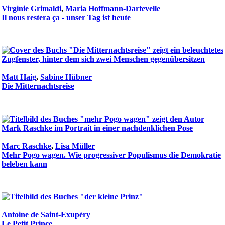
Virginie Grimaldi
,
Maria Hoffmann-Dartevelle
Il nous restera ça - unser Tag ist heute
Matt Haig
,
Sabine Hübner
Die Mitternachtsreise
Marc Raschke
,
Lisa Müller
Mehr Pogo wagen. Wie progressiver Populismus die Demokratie
beleben kann
Antoine de Saint-Exupéry
Le Petit Prince