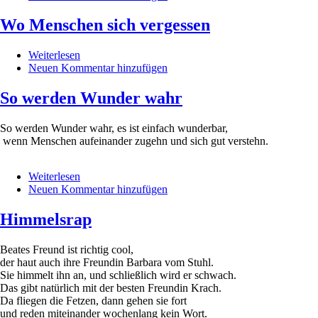
das
Brot,
Wo Menschen sich vergessen
das
wir
Weiterlesen
über
teilen
Neuen Kommentar hinzufügen
Wo
Menschen
sich
So werden Wunder wahr
vergessen
So werden Wunder wahr, es ist einfach wunderbar,
wenn Menschen aufeinander zugehn und sich gut verstehn.
Weiterlesen
über
Neuen Kommentar hinzufügen
So
werden
Wunder
Himmelsrap
wahr
Beates Freund ist richtig cool,
der haut auch ihre Freundin Barbara vom Stuhl.
Sie himmelt ihn an, und schließlich wird er schwach.
Das gibt natürlich mit der besten Freundin Krach.
Da fliegen die Fetzen, dann gehen sie fort
und reden miteinander wochenlang kein Wort.