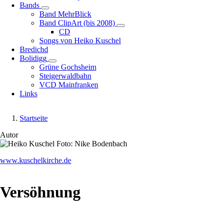
Bands
Unternavigation
Band MehrBlick
von
Band ClipArt (bis 2008)
Bands
Unternavigation
CD
von
Songs von Heiko Kuschel
Band
Bredichd
ClipArt
Bolidigg
Unternavigation
(bis
Grüne Gochsheim
von
2008)
Steigerwaldbahn
Bolidigg
VCD Mainfranken
Links
Startseite
Pfadnavigation
Autor
Image
www.kuschelkirche.de
Versöhnung