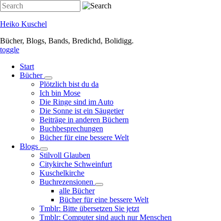
Direkt
Search
zum
Inhalt
Heiko Kuschel
Bücher, Blogs, Bands, Bredichd, Bolidigg.
toggle
Start
Bücher
Unternavigation
Plötzlich bist du da
von
Ich bin Mose
Bücher
Die Ringe sind im Auto
Die Sonne ist ein Säugetier
Beiträge in anderen Büchern
Buchbesprechungen
Bücher für eine bessere Welt
Blogs
Unternavigation
Stilvoll Glauben
von
Citykirche Schweinfurt
Blogs
Kuschelkirche
Buchrezensionen
Unternavigation
alle Bücher
von
Bücher für eine bessere Welt
Buchrezensionen
Tmblr: Bitte übersetzen Sie jetzt
Tmblr: Computer sind auch nur Menschen