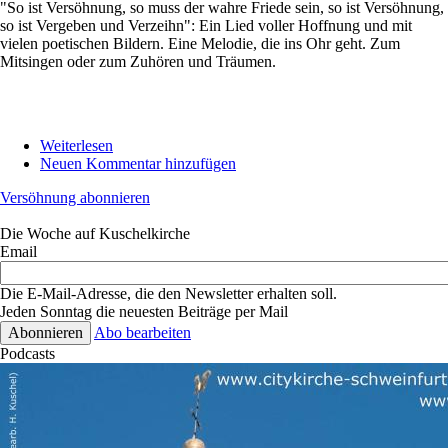
"So ist Versöhnung, so muss der wahre Friede sein, so ist Versöhnung,
so ist Vergeben und Verzeihn": Ein Lied voller Hoffnung und mit
vielen poetischen Bildern. Eine Melodie, die ins Ohr geht. Zum
Mitsingen oder zum Zuhören und Träumen.
Weiterlesen
über
Neuen Kommentar hinzufügen
Wie
ein
Versöhnung abonnieren
Fest
nach
Die Woche auf Kuschelkirche
langer
Email
Trauer
Die E-Mail-Adresse, die den Newsletter erhalten soll.
Jeden Sonntag die neuesten Beiträge per Mail
Abo bearbeiten
Podcasts