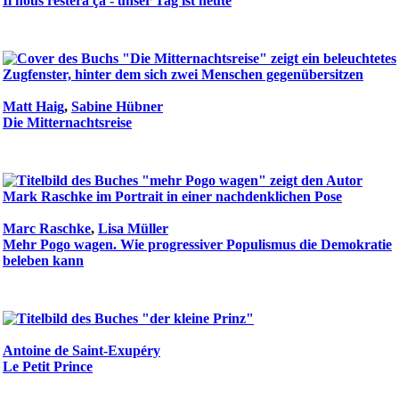
Il nous restera ça - unser Tag ist heute
Matt Haig
,
Sabine Hübner
Die Mitternachtsreise
Marc Raschke
,
Lisa Müller
Mehr Pogo wagen. Wie progressiver Populismus die Demokratie
beleben kann
Antoine de Saint-Exupéry
Le Petit Prince