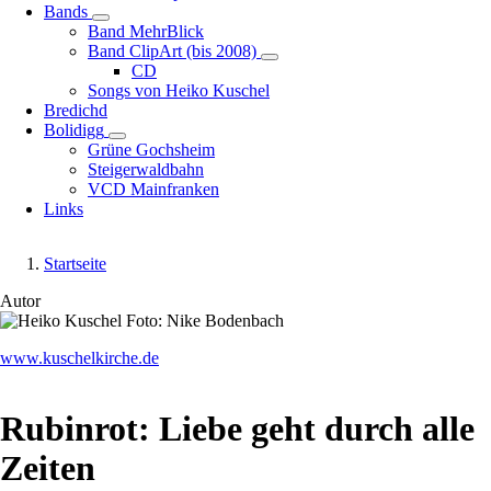
Bands
Unternavigation
Band MehrBlick
von
Band ClipArt (bis 2008)
Bands
Unternavigation
CD
von
Songs von Heiko Kuschel
Band
Bredichd
ClipArt
Bolidigg
Unternavigation
(bis
Grüne Gochsheim
von
2008)
Steigerwaldbahn
Bolidigg
VCD Mainfranken
Links
Startseite
Pfadnavigation
Autor
Image
www.kuschelkirche.de
Rubinrot: Liebe geht durch alle
Zeiten