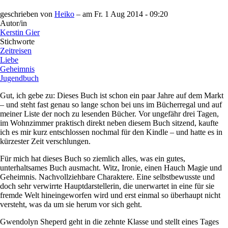
geschrieben von
Heiko
– am
Fr. 1 Aug 2014 - 09:20
Autor/in
Kerstin Gier
Stichworte
Zeitreisen
Liebe
Geheimnis
Jugendbuch
Gut, ich gebe zu: Dieses Buch ist schon ein paar Jahre auf dem Markt
– und steht fast genau so lange schon bei uns im Bücherregal und auf
meiner Liste der noch zu lesenden Bücher. Vor ungefähr drei Tagen,
im Wohnzimmer praktisch direkt neben diesem Buch sitzend, kaufte
ich es mir kurz entschlossen nochmal für den Kindle – und hatte es in
kürzester Zeit verschlungen.
Für mich hat dieses Buch so ziemlich alles, was ein gutes,
unterhaltsames Buch ausmacht. Witz, Ironie, einen Hauch Magie und
Geheimnis. Nachvollziehbare Charaktere. Eine selbstbewusste und
doch sehr verwirrte Hauptdarstellerin, die unerwartet in eine für sie
fremde Welt hineingeworfen wird und erst einmal so überhaupt nicht
versteht, was da um sie herum vor sich geht.
Gwendolyn Sheperd geht in die zehnte Klasse und stellt eines Tages