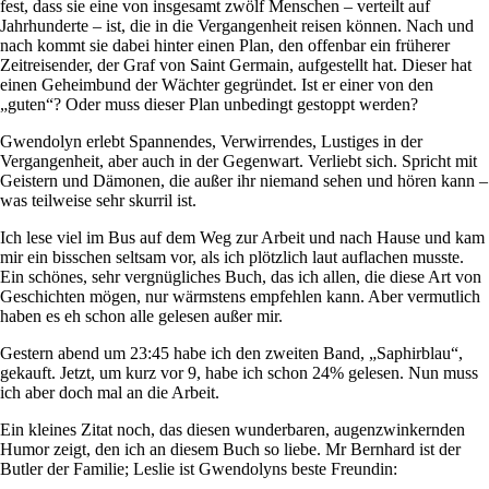
fest, dass sie eine von insgesamt zwölf Menschen – verteilt auf
Jahrhunderte – ist, die in die Vergangenheit reisen können. Nach und
nach kommt sie dabei hinter einen Plan, den offenbar ein früherer
Zeitreisender, der Graf von Saint Germain, aufgestellt hat. Dieser hat
einen Geheimbund der Wächter gegründet. Ist er einer von den
„guten“? Oder muss dieser Plan unbedingt gestoppt werden?
Gwendolyn erlebt Spannendes, Verwirrendes, Lustiges in der
Vergangenheit, aber auch in der Gegenwart. Verliebt sich. Spricht mit
Geistern und Dämonen, die außer ihr niemand sehen und hören kann –
was teilweise sehr skurril ist.
Ich lese viel im Bus auf dem Weg zur Arbeit und nach Hause und kam
mir ein bisschen seltsam vor, als ich plötzlich laut auflachen musste.
Ein schönes, sehr vergnügliches Buch, das ich allen, die diese Art von
Geschichten mögen, nur wärmstens empfehlen kann. Aber vermutlich
haben es eh schon alle gelesen außer mir.
Gestern abend um 23:45 habe ich den zweiten Band, „Saphirblau“,
gekauft. Jetzt, um kurz vor 9, habe ich schon 24% gelesen. Nun muss
ich aber doch mal an die Arbeit.
Ein kleines Zitat noch, das diesen wunderbaren, augenzwinkernden
Humor zeigt, den ich an diesem Buch so liebe. Mr Bernhard ist der
Butler der Familie; Leslie ist Gwendolyns beste Freundin: