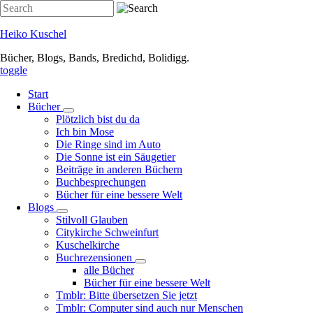
Direkt
Search
zum
Inhalt
Heiko Kuschel
Bücher, Blogs, Bands, Bredichd, Bolidigg.
toggle
Start
Bücher
Unternavigation
Plötzlich bist du da
von
Ich bin Mose
Bücher
Die Ringe sind im Auto
Die Sonne ist ein Säugetier
Beiträge in anderen Büchern
Buchbesprechungen
Bücher für eine bessere Welt
Blogs
Unternavigation
Stilvoll Glauben
von
Citykirche Schweinfurt
Blogs
Kuschelkirche
Buchrezensionen
Unternavigation
alle Bücher
von
Bücher für eine bessere Welt
Buchrezensionen
Tmblr: Bitte übersetzen Sie jetzt
Tmblr: Computer sind auch nur Menschen