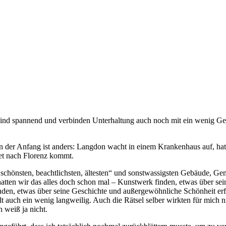
 sind spannend und verbinden Unterhaltung auch noch mit ein wenig Ges
n der Anfang ist anders: Langdon wacht in einem Krankenhaus auf, ha
net nach Florenz kommt.
n, schönsten, beachtlichsten, ältesten“ und sonstwassigsten Gebäude, Ge
ie hatten wir das alles doch schon mal – Kunstwerk finden, etwas über 
den, etwas über seine Geschichte und außergewöhnliche Schönheit erf
alt auch ein wenig langweilig. Auch die Rätsel selber wirkten für mi
weiß ja nicht.