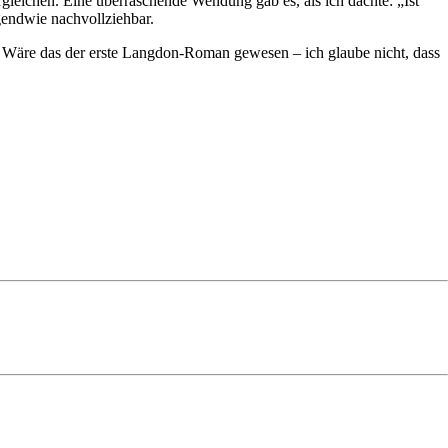
rgleichen. Eine überraschende Wendung gab es, als ich dachte: „Ist
gendwie nachvollziehbar.
. Wäre das der erste Langdon-Roman gewesen – ich glaube nicht, dass