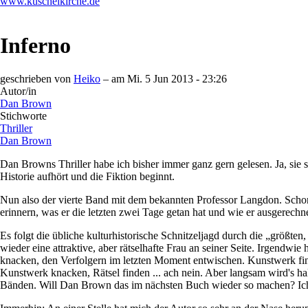
www.kuschelkirche.de
Inferno
geschrieben von
Heiko
– am
Mi. 5 Jun 2013 - 23:26
Autor/in
Dan Brown
Stichworte
Thriller
Dan Brown
Dan Browns Thriller habe ich bisher immer ganz gern gelesen. Ja, sie
Historie aufhört und die Fiktion beginnt.
Nun also der vierte Band mit dem bekannten Professor Langdon. Scho
erinnern, was er die letzten zwei Tage getan hat und wie er ausgerech
Es folgt die übliche kulturhistorische Schnitzeljagd durch die „größte
wieder eine attraktive, aber rätselhafte Frau an seiner Seite. Irgendw
knacken, den Verfolgern im letzten Moment entwischen. Kunstwerk fin
Kunstwerk knacken, Rätsel finden ... ach nein. Aber langsam wird's h
Bänden. Will Dan Brown das im nächsten Buch wieder so machen? Ich 