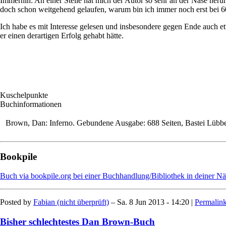
Immerhin: An einer Stelle hat mich der Autor so sehr an der Nase heru
doch schon weitgehend gelaufen, warum bin ich immer noch erst bei 60
Ich habe es mit Interesse gelesen und insbesondere gegen Ende auch 
er einen derartigen Erfolg gehabt hätte.
Kuschelpunkte
Buchinformationen
Brown, Dan: Inferno. Gebundene Ausgabe: 688 Seiten, Bastei Lübb
Bookpile
Buch via bookpile.org bei einer Buchhandlung/Bibliothek in deiner Nä
Posted by
Fabian (nicht überprüft)
– Sa. 8 Jun 2013 - 14:20 |
Permalin
Bisher schlechtestes Dan Brown-Buch