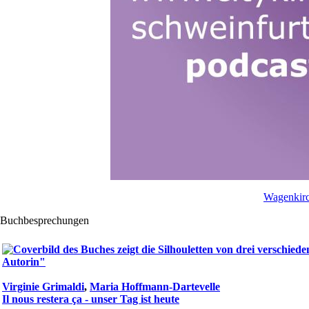
Wagenkirc
Buchbesprechungen
Virginie Grimaldi
,
Maria Hoffmann-Dartevelle
Il nous restera ça - unser Tag ist heute