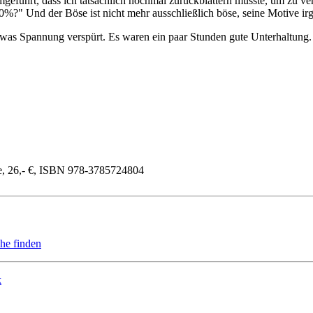
mgeführt, dass ich tatsächlich nochmal zurückblättern musste, um zu ve
%?" Und der Böse ist nicht mehr ausschließlich böse, seine Motive ir
etwas Spannung verspürt. Es waren ein paar Stunden gute Unterhaltung
e, 26,- €, ISBN 978-3785724804
he finden
k