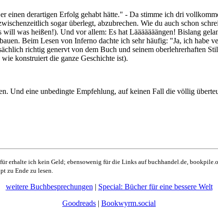
er einen derartigen Erfolg gehabt hätte." - Da stimme ich dri vollko
zwischenzeitlich sogar überlegt, abzubrechen. Wie du auch schon schrei
das will was heißen!). Und vor allem: Es hat Lääääääängen! Bislang ge
uen. Beim Lesen von Inferno dachte ich sehr häufig: "Ja, ich habe vers
atsächlich richtig genervt von dem Buch und seinem oberlehrerhaften 
wie konstruiert die ganze Geschichte ist).
n. Und eine unbedingte Empfehlung, auf keinen Fall die völlig übert
für erhalte ich kein Geld; ebensowenig für die Links auf buchhandel.de, bookpile.or
upt zu Ende zu lesen.
weitere Buchbesprechungen
|
Special: Bücher für eine bessere Welt
Goodreads
|
Bookwyrm.social